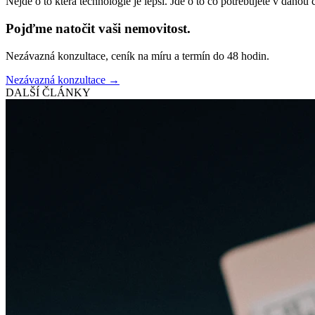
Nejde o to která technologie je lepší. Jde o to co potřebujete v danou c
Pojďme natočit vaši nemovitost.
Nezávazná konzultace, ceník na míru a termín do 48 hodin.
Nezávazná konzultace →
DALŠÍ ČLÁNKY