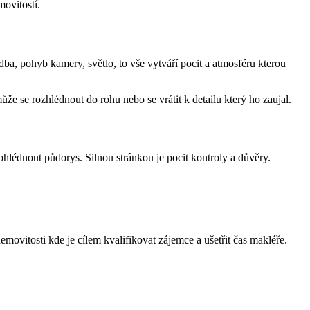
movitostí.
a, pohyb kamery, světlo, to vše vytváří pocit a atmosféru kterou
e se rozhlédnout do rohu nebo se vrátit k detailu který ho zaujal.
hlédnout půdorys. Silnou stránkou je pocit kontroly a důvěry.
emovitosti kde je cílem kvalifikovat zájemce a ušetřit čas makléře.