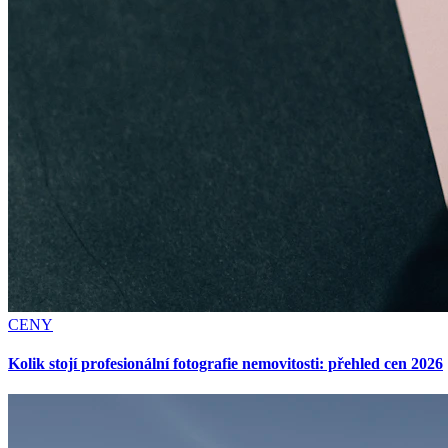
CENY
Kolik stojí profesionální fotografie nemovitosti: přehled cen 2026