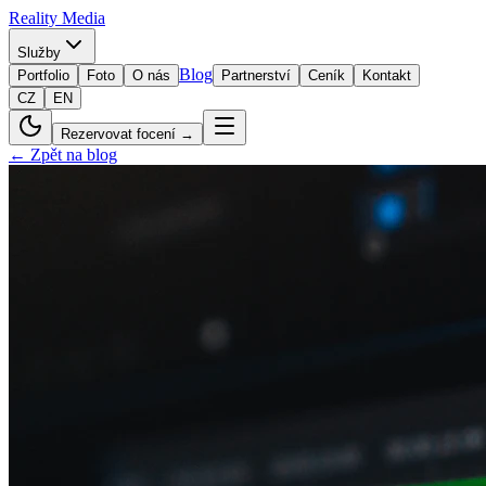
Reality
Media
Služby
Blog
Portfolio
Foto
O nás
Partnerství
Ceník
Kontakt
CZ
EN
Rezervovat focení →
← Zpět na blog