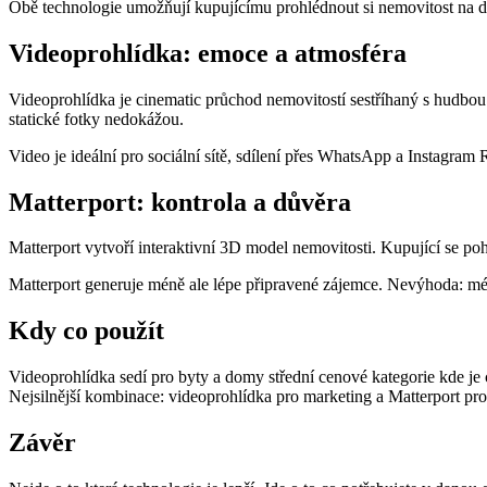
Obě technologie umožňují kupujícímu prohlédnout si nemovitost na dálk
Videoprohlídka: emoce a atmosféra
Videoprohlídka je cinematic průchod nemovitostí sestříhaný s hudbou
statické fotky nedokážou.
Video je ideální pro sociální sítě, sdílení přes WhatsApp a Instagra
Matterport: kontrola a důvěra
Matterport vytvoří interaktivní 3D model nemovitosti. Kupující se po
Matterport generuje méně ale lépe připravené zájemce. Nevýhoda: méně
Kdy co použít
Videoprohlídka sedí pro byty a domy střední cenové kategorie kde je cí
Nejsilnější kombinace: videoprohlídka pro marketing a Matterport pr
Závěr