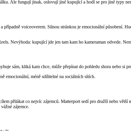
u. Ale fungují jinak, oslovují jiné kupující a hodí se pro jiné typy ne
 a případně voiceoverem. Silnou stránkou je emocionální působení. Hudb
m Reels. Nevýhoda: kupující jde jen tam kam ho kameraman odvede. Nemůž
hybuje sám, kliká kam chce, může přepínat do pohledu shora nebo si pro
 emocionální, méně sdílitelné na sociálních sítích.
lem přilákat co nejvíc zájemců. Matterport sedí pro dražší nebo větší n
o vážné zájemce.