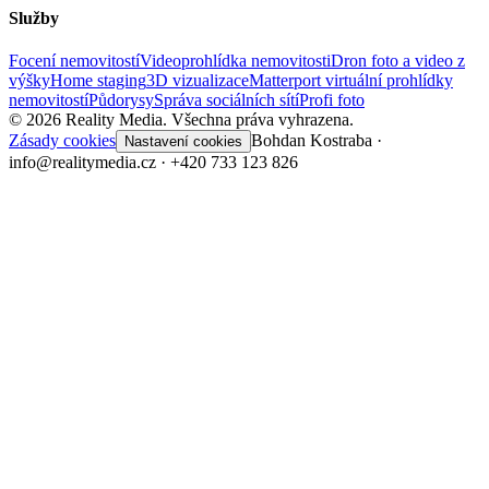
Služby
Focení nemovitostí
Videoprohlídka nemovitosti
Dron foto a video z
výšky
Home staging
3D vizualizace
Matterport virtuální prohlídky
nemovitostí
Půdorysy
Správa sociálních sítí
Profi foto
©
2026
Reality Media.
Všechna práva vyhrazena.
Zásady cookies
Bohdan Kostraba ·
Nastavení cookies
info@realitymedia.cz · +420 733 123 826