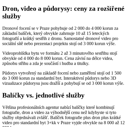
Dron, video a půdorysy: ceny za rozšířené
služby
Dronové focení se v Praze pohybuje od 2 000 do 4 000 korun za
základní balíček, který obvykle zahrnuje 10 až 15 leteckých
fotografií a krátký sestřih z dronu. Samostatné dronové video pro
sociální sítě nebo prezentaci projektu stojí od 3 000 korun výše.
Videoprohlídka bytu ve formátu 2 až 3 minutového sestřihu stojí
obvykle od 4 000 do 8 000 korun. Cena závisí na délce videa,
způsobu střihu a zda je součástí i hudba a titulky.
Půdorys vytvořený na základě focení nebo zaměření stojí od 1 500
do 3 000 korun za standardní byt. Interaktivní půdorys nebo 3D
vizualizace půdorysu jsou dražší a pohybují se od 3 000 korun výše.
Balíčky vs. jednotlivé služby
Většina profesionálních agentur nabízí balíčky které kombinují
fotografie, dron a video za výhodnější cenu než kdybyste si tyto
služby objednávali zvlášť. Balíček fotografie plus dron plus krátké
video pro standardní byt 3+kk v Praze vyjde obvykle na 8 000 až 12