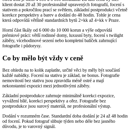
klient dostat 20 až 30 profesionálně upravených fotografií, focení s
stativem a pokročilou prací se světlem, základní postprodukci včetně
korekce perspektivy a barev a dodání do 48 hodin. Tohle je cena
která odpovídá většině standardních bytů 2+kk až 4+kk v Praze.
Horní část škály od 6 000 do 10 000 korun a výše odpovídá
prémiové práci: větší rodinné domy, luxusní byty, focení s twilight
záběry, vícehodinové sezení nebo kompletní balíček zahrnující
fotografie i půdorysy.
Co by mělo být vždy v ceně
Bez ohledu na to kolik zaplatíte, určité věci by měly být součástí
každé nabídky. Focení na stativu je základ, ne bonus. Fotografie
nemovitostí bez stativu jsou zpravidla méně ostré a mají
nekonstantní expozici mezi jednotlivými záběry.
Základní postprodukce zahrnuje minimálně korekci expozice,
vyvážení bílé, korekci perspektivy a ořez. Fotografie bez
postprodukce jsou surový materiál, ne profesionální výstup.
Dodání v rozumném čase. Standardní doba dodání je 24 až 48 hodin
od focení. Pokud fotograf slibuje týden nebo déle bez jasného
důvodu, je to varovný signál.