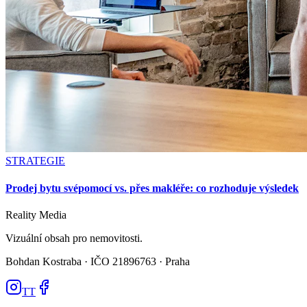
STRATEGIE
Prodej bytu svépomocí vs. přes makléře: co rozhoduje výsledek
Reality
Media
Vizuální obsah pro nemovitosti.
Bohdan Kostraba ·
IČO 21896763 · Praha
TT