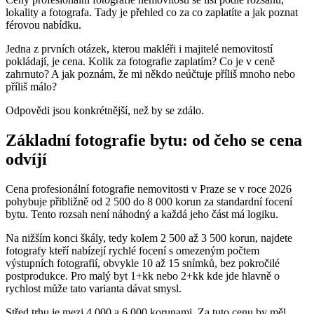
lokality a fotografa. Tady je přehled co za co zaplatíte a jak poznat
férovou nabídku.
Jedna z prvních otázek, kterou makléři i majitelé nemovitostí
pokládají, je cena. Kolik za fotografie zaplatím? Co je v ceně
zahrnuto? A jak poznám, že mi někdo neúčtuje příliš mnoho nebo
příliš málo?
Odpovědi jsou konkrétnější, než by se zdálo.
Základní fotografie bytu: od čeho se cena
odvíjí
Cena profesionální fotografie nemovitosti v Praze se v roce 2026
pohybuje přibližně od 2 500 do 8 000 korun za standardní focení
bytu. Tento rozsah není náhodný a každá jeho část má logiku.
Na nižším konci škály, tedy kolem 2 500 až 3 500 korun, najdete
fotografy kteří nabízejí rychlé focení s omezeným počtem
výstupních fotografií, obvykle 10 až 15 snímků, bez pokročilé
postprodukce. Pro malý byt 1+kk nebo 2+kk kde jde hlavně o
rychlost může tato varianta dávat smysl.
Střed trhu je mezi 4 000 a 6 000 korunami. Za tuto cenu by měl