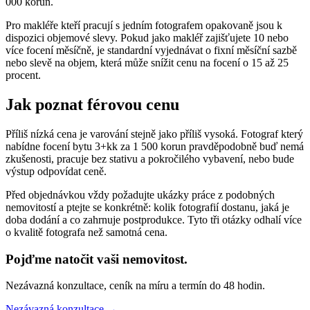
000 korun.
Pro makléře kteří pracují s jedním fotografem opakovaně jsou k
dispozici objemové slevy. Pokud jako makléř zajišťujete 10 nebo
více focení měsíčně, je standardní vyjednávat o fixní měsíční sazbě
nebo slevě na objem, která může snížit cenu na focení o 15 až 25
procent.
Jak poznat férovou cenu
Příliš nízká cena je varování stejně jako příliš vysoká. Fotograf který
nabídne focení bytu 3+kk za 1 500 korun pravděpodobně buď nemá
zkušenosti, pracuje bez stativu a pokročilého vybavení, nebo bude
výstup odpovídat ceně.
Před objednávkou vždy požadujte ukázky práce z podobných
nemovitostí a ptejte se konkrétně: kolik fotografií dostanu, jaká je
doba dodání a co zahrnuje postprodukce. Tyto tři otázky odhalí více
o kvalitě fotografa než samotná cena.
Pojďme natočit vaši nemovitost.
Nezávazná konzultace, ceník na míru a termín do 48 hodin.
Nezávazná konzultace →