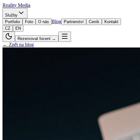
Reality
Media
Služby
Blog
Portfolio
Foto
O nás
Partnerství
Ceník
Kontakt
CZ
EN
Rezervovat focení →
← Zpět na blog