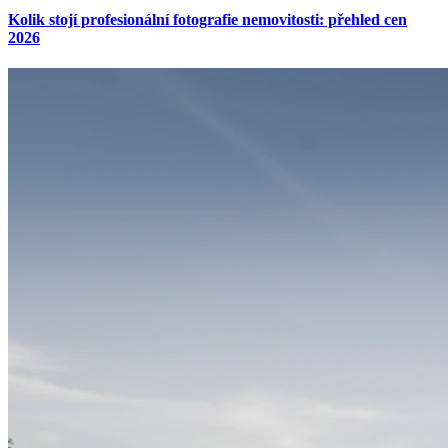
Kolik stojí profesionální fotografie nemovitosti: přehled cen
2026