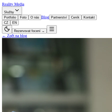
Reality
Media
Služby
Blog
Portfolio
Foto
O nás
Partnerství
Ceník
Kontakt
CZ
EN
Rezervovat focení →
← Zpět na blog