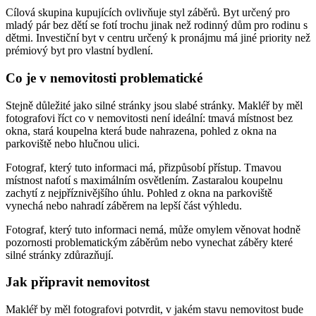
Cílová skupina kupujících ovlivňuje styl záběrů. Byt určený pro
mladý pár bez dětí se fotí trochu jinak než rodinný dům pro rodinu s
dětmi. Investiční byt v centru určený k pronájmu má jiné priority než
prémiový byt pro vlastní bydlení.
Co je v nemovitosti problematické
Stejně důležité jako silné stránky jsou slabé stránky. Makléř by měl
fotografovi říct co v nemovitosti není ideální: tmavá místnost bez
okna, stará koupelna která bude nahrazena, pohled z okna na
parkoviště nebo hlučnou ulici.
Fotograf, který tuto informaci má, přizpůsobí přístup. Tmavou
místnost nafotí s maximálním osvětlením. Zastaralou koupelnu
zachytí z nejpříznivějšího úhlu. Pohled z okna na parkoviště
vynechá nebo nahradí záběrem na lepší část výhledu.
Fotograf, který tuto informaci nemá, může omylem věnovat hodně
pozornosti problematickým záběrům nebo vynechat záběry které
silné stránky zdůrazňují.
Jak připravit nemovitost
Makléř by měl fotografovi potvrdit, v jakém stavu nemovitost bude