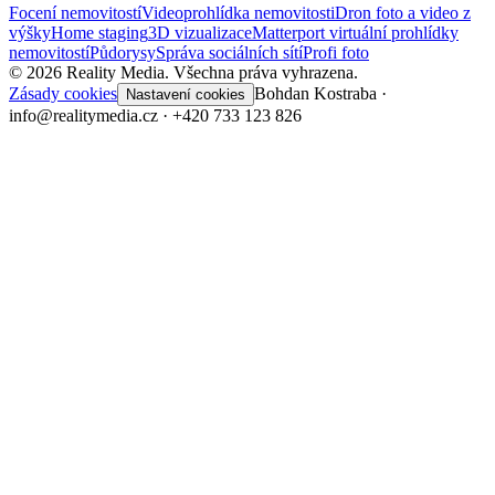
Focení nemovitostí
Videoprohlídka nemovitosti
Dron foto a video z
výšky
Home staging
3D vizualizace
Matterport virtuální prohlídky
nemovitostí
Půdorysy
Správa sociálních sítí
Profi foto
©
2026
Reality Media.
Všechna práva vyhrazena.
Zásady cookies
Bohdan Kostraba ·
Nastavení cookies
info@realitymedia.cz · +420 733 123 826