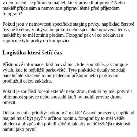
v den focení. Je přítomen majitel, který provedl přípravu? Nebo
makléř přijde sám a nemovitost připraví těsně před příjezdem
fotografa?
Pokud jsou v nemovitosti specifické staging prvky, například čerstvé
řezané květiny v obývacím pokoji nebo speciálně upravená terasa,
makléř by to měl zmínit předem. Fotograf pak ví co očekávat a
zapracuje tyto prvky do kompozice.
Logistika která šetří čas
Přístupové informace: kód na vrátnici, kde jsou klíče, jak funguje
výtah, kde je nejbližší parkoviště. Tyto praktické detaily se zdají
banální ale ztracené minuty hledání přístupu nebo parkování
prodlužují celou zakázku.
Pokud je součástí focení exteriér nebo dron, makléř by měl potvrdit
přítomnost správce nebo sousedů kteří by mohli provoz dronu
omezit.
Délka focení a priority: pokud má makléř časové omezení, například
majitel musí být pryč v určitou hodinu, fotograf by to měl vědět
předem a přizpůsobit pořadí záběrů tak aby nejdůležitější místnosti
nafotil jako první.