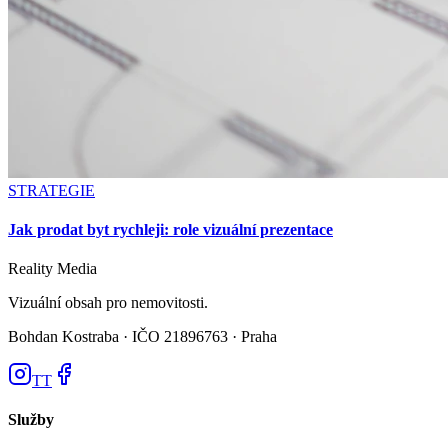
STRATEGIE
Jak prodat byt rychleji: role vizuální prezentace
Reality
Media
Vizuální obsah pro nemovitosti.
Bohdan Kostraba ·
IČO 21896763 · Praha
TT
Služby