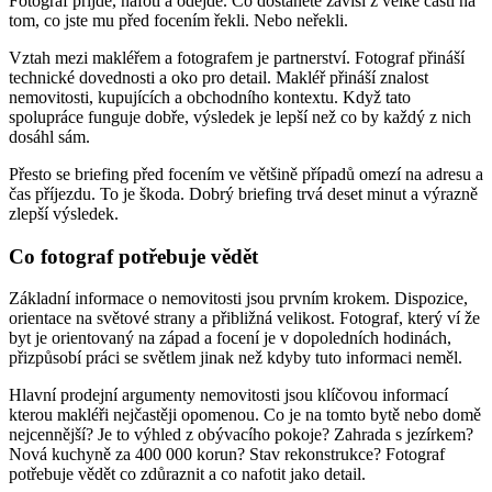
Fotograf přijde, nafotí a odejde. Co dostanete závisí z velké části na
tom, co jste mu před focením řekli. Nebo neřekli.
Vztah mezi makléřem a fotografem je partnerství. Fotograf přináší
technické dovednosti a oko pro detail. Makléř přináší znalost
nemovitosti, kupujících a obchodního kontextu. Když tato
spolupráce funguje dobře, výsledek je lepší než co by každý z nich
dosáhl sám.
Přesto se briefing před focením ve většině případů omezí na adresu a
čas příjezdu. To je škoda. Dobrý briefing trvá deset minut a výrazně
zlepší výsledek.
Co fotograf potřebuje vědět
Základní informace o nemovitosti jsou prvním krokem. Dispozice,
orientace na světové strany a přibližná velikost. Fotograf, který ví že
byt je orientovaný na západ a focení je v dopoledních hodinách,
přizpůsobí práci se světlem jinak než kdyby tuto informaci neměl.
Hlavní prodejní argumenty nemovitosti jsou klíčovou informací
kterou makléři nejčastěji opomenou. Co je na tomto bytě nebo domě
nejcennější? Je to výhled z obývacího pokoje? Zahrada s jezírkem?
Nová kuchyně za 400 000 korun? Stav rekonstrukce? Fotograf
potřebuje vědět co zdůraznit a co nafotit jako detail.