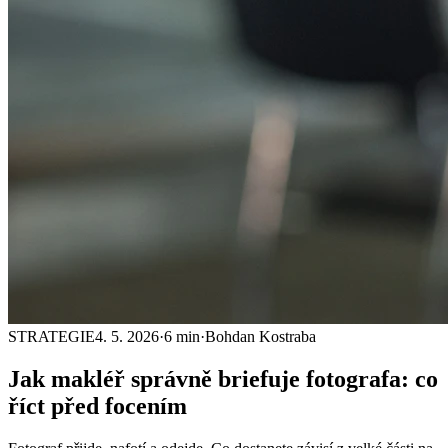
STRATEGIE
4. 5. 2026
·
6 min
·
Bohdan Kostraba
Jak makléř správně
briefuje fotografa
: co
říct před focením