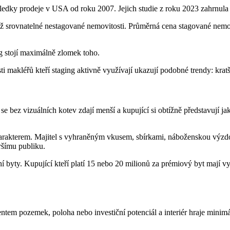
ledky prodeje v USA od roku 2007. Jejich studie z roku 2023 zahrnula p
ež srovnatelné nestagované nemovitosti. Průměrná cena stagované nemovi
g stojí maximálně zlomek toho.
ti makléřů kteří staging aktivně využívají ukazují podobné trendy: kra
e bez vizuálních kotev zdají menší a kupující si obtížně představují j
harakterem. Majitel s vyhraněným vkusem, sbírkami, náboženskou výzdob
iršímu publiku.
dní byty. Kupující kteří platí 15 nebo 20 milionů za prémiový byt mají 
tem pozemek, poloha nebo investiční potenciál a interiér hraje minimá