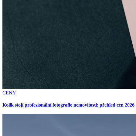
CENY
Kolik stojí profesionální fotografie nemovitosti: přehled cen 2026