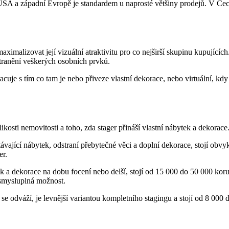
V USA a západní Evropě je standardem u naprosté většiny prodejů. V Č
 maximalizovat její vizuální atraktivitu pro co nejširší skupinu kupují
stranění veškerých osobních prvků.
cuje s tím co tam je nebo přiveze vlastní dekorace, nebo virtuální, kdy
kosti nemovitosti a toho, zda stager přináší vlastní nábytek a dekorace
távající nábytek, odstraní přebytečné věci a doplní dekorace, stojí obv
er.
a dekorace na dobu focení nebo delší, stojí od 15 000 do 50 000 korun v
 smysluplná možnost.
se odváží, je levnější variantou kompletního stagingu a stojí od 8 000