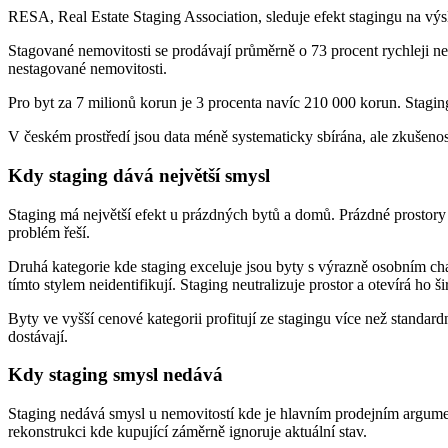
RESA, Real Estate Staging Association, sleduje efekt stagingu na výs
Stagované nemovitosti se prodávají průměrně o 73 procent rychleji n
nestagované nemovitosti.
Pro byt za 7 milionů korun je 3 procenta navíc 210 000 korun. Stagin
V českém prostředí jsou data méně systematicky sbírána, ale zkušenos
Kdy staging dává největší smysl
Staging má největší efekt u prázdných bytů a domů. Prázdné prostory s
problém řeší.
Druhá kategorie kde staging exceluje jsou byty s výrazně osobním c
tímto stylem neidentifikují. Staging neutralizuje prostor a otevírá ho š
Byty ve vyšší cenové kategorii profitují ze stagingu více než standar
dostávají.
Kdy staging smysl nedává
Staging nedává smysl u nemovitostí kde je hlavním prodejním argumen
rekonstrukci kde kupující záměrně ignoruje aktuální stav.