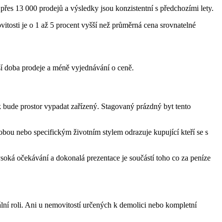
řes 13 000 prodejů a výsledky jsou konzistentní s předchozími lety.
tosti je o 1 až 5 procent vyšší než průměrná cena srovnatelné
tší doba prodeje a méně vyjednávání o ceně.
ak bude prostor vypadat zařízený. Stagovaný prázdný byt tento
ou nebo specifickým životním stylem odrazuje kupující kteří se s
vysoká očekávání a dokonalá prezentace je součástí toho co za peníze
lní roli. Ani u nemovitostí určených k demolici nebo kompletní