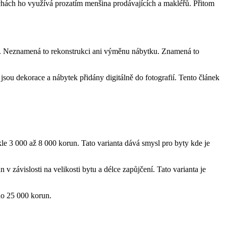
echách ho využívá prozatím menšina prodávajících a makléřů. Přitom
cích. Neznamená to rekonstrukci ani výměnu nábytku. Znamená to
 jsou dekorace a nábytek přidány digitálně do fotografií. Tento článek
.
ykle 3 000 až 8 000 korun. Tato varianta dává smysl pro byty kde je
 závislosti na velikosti bytu a délce zapůjčení. Tato varianta je
 do 25 000 korun.