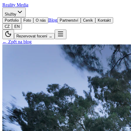
Reality
Media
Služby
Blog
Portfolio
Foto
O nás
Partnerství
Ceník
Kontakt
CZ
EN
Rezervovat focení →
← Zpět na blog