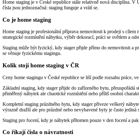
Home staging je v České republice stále relativně nová disciplína. 
čísla jsou jednoznačná: staging funguje a vrátí se.
Co je home staging
Home staging je profesionální příprava nemovitosti k prodeji s cílem
strategické rozmístění nábytku, výběr dekorací, práci se světlem a od
Staging může být fyzický, kdy stager přijde přímo do nemovitosti a pra
se věnuje fyzickému stagingu.
Kolik stojí home staging v ČR
Ceny home stagingu v České republice se liší podle rozsahu práce, veli
Základní staging, kdy stager přijde do zařízeného bytu, přeuspořádá s
přiměřený nábytek ale chaotické rozmístění nebo příliš osobní charakt
Kompletní staging prázdného bytu, kdy stager přiveze veškerý nábytek 
výrazně dražší ale pro prázdné nebo nevybavené byty je často jediná
Staging pro focení, kdy je nábytek přítomen pouze v den focení a pak 
Co říkají čísla o návratnosti