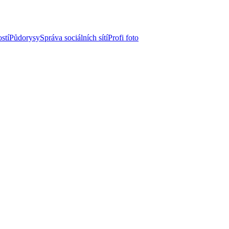
stí
Půdorysy
Správa sociálních sítí
Profi foto