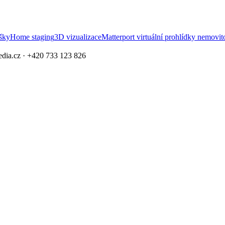
ýšky
Home staging
3D vizualizace
Matterport virtuální prohlídky nemovito
edia.cz · +420 733 123 826