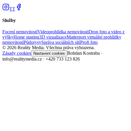
TT
Služby
Focení nemovitostí
Videoprohlídka nemovitosti
Dron foto a video z
výšky
Home staging
3D vizualizace
Matterport virtuální prohlídky
nemovitostí
Půdorysy
Správa sociálních sítí
Profi foto
©
2026
Reality Media.
Všechna práva vyhrazena.
Zásady cookies
Bohdan Kostraba ·
Nastavení cookies
info@realitymedia.cz · +420 733 123 826