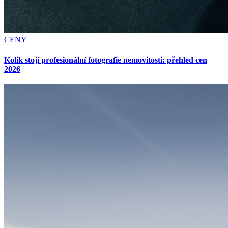
CENY
Kolik stojí profesionální fotografie nemovitosti: přehled cen
2026