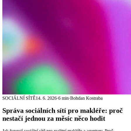
SOCIÁLNÍ SÍTĚ
14. 6. 2026
·
6 min
·
Bohdan Kostraba
Správa sociálních sítí pro makléře: proč
nestačí
jednou za měsíc
něco hodit
Jak fungují sociální sítě pro realitní makléře a agentury. Proč