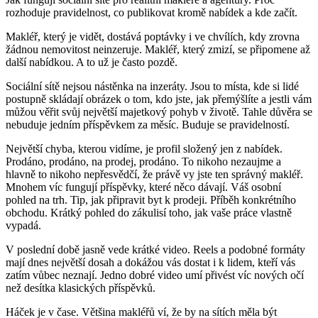
rozhoduje pravidelnost, co publikovat kromě nabídek a kde začít.
Makléř, který je vidět, dostává poptávky i ve chvílích, kdy zrovna
žádnou nemovitost neinzeruje. Makléř, který zmizí, se připomene až
další nabídkou. A to už je často pozdě.
Sociální sítě nejsou nástěnka na inzeráty. Jsou to místa, kde si lidé
postupně skládají obrázek o tom, kdo jste, jak přemýšlíte a jestli vám
můžou věřit svůj největší majetkový pohyb v životě. Tahle důvěra se
nebuduje jedním příspěvkem za měsíc. Buduje se pravidelností.
Největší chyba, kterou vidíme, je profil složený jen z nabídek.
Prodáno, prodáno, na prodej, prodáno. To nikoho nezaujme a
hlavně to nikoho nepřesvědčí, že právě vy jste ten správný makléř.
Mnohem víc fungují příspěvky, které něco dávají. Váš osobní
pohled na trh. Tip, jak připravit byt k prodeji. Příběh konkrétního
obchodu. Krátký pohled do zákulisí toho, jak vaše práce vlastně
vypadá.
V poslední době jasně vede krátké video. Reels a podobné formáty
mají dnes největší dosah a dokážou vás dostat i k lidem, kteří vás
zatím vůbec neznají. Jedno dobré video umí přivést víc nových očí
než desítka klasických příspěvků.
Háček je v čase. Většina makléřů ví, že by na sítích měla být