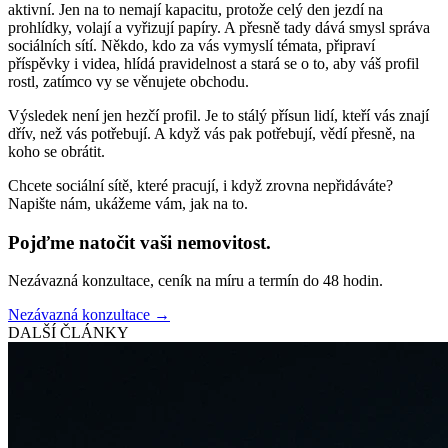
aktivní. Jen na to nemají kapacitu, protože celý den jezdí na
prohlídky, volají a vyřizují papíry. A přesně tady dává smysl správa
sociálních sítí. Někdo, kdo za vás vymyslí témata, připraví
příspěvky i videa, hlídá pravidelnost a stará se o to, aby váš profil
rostl, zatímco vy se věnujete obchodu.
Výsledek není jen hezčí profil. Je to stálý přísun lidí, kteří vás znají
dřív, než vás potřebují. A když vás pak potřebují, vědí přesně, na
koho se obrátit.
Chcete sociální sítě, které pracují, i když zrovna nepřidáváte?
Napište nám, ukážeme vám, jak na to.
Pojďme natočit vaši nemovitost.
Nezávazná konzultace, ceník na míru a termín do 48 hodin.
Nezávazná konzultace →
DALŠÍ ČLÁNKY