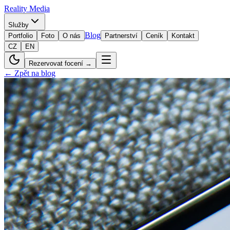
Reality
Media
Služby
Blog
Portfolio
Foto
O nás
Partnerství
Ceník
Kontakt
CZ
EN
Rezervovat focení →
← Zpět na blog