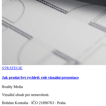
STRATEGIE
Jak prodat byt rychleji: role vizuální prezentace
Reality
Media
Vizuální obsah pro nemovitosti.
Bohdan Kostraba ·
IČO 21896763 · Praha