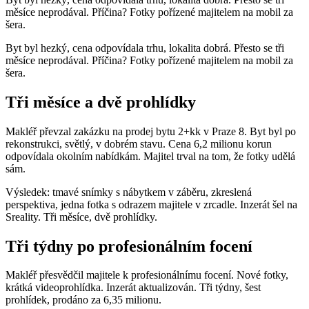
měsíce neprodával. Příčina? Fotky pořízené majitelem na mobil za
šera.
Byt byl hezký, cena odpovídala trhu, lokalita dobrá. Přesto se tři
měsíce neprodával. Příčina? Fotky pořízené majitelem na mobil za
šera.
Tři měsíce a dvě prohlídky
Makléř převzal zakázku na prodej bytu 2+kk v Praze 8. Byt byl po
rekonstrukci, světlý, v dobrém stavu. Cena 6,2 milionu korun
odpovídala okolním nabídkám. Majitel trval na tom, že fotky udělá
sám.
Výsledek: tmavé snímky s nábytkem v záběru, zkreslená
perspektiva, jedna fotka s odrazem majitele v zrcadle. Inzerát šel na
Sreality. Tři měsíce, dvě prohlídky.
Tři týdny po profesionálním focení
Makléř přesvědčil majitele k profesionálnímu focení. Nové fotky,
krátká videoprohlídka. Inzerát aktualizován. Tři týdny, šest
prohlídek, prodáno za 6,35 milionu.