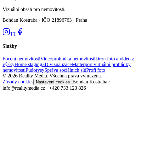
Vizuální obsah pro nemovitosti.
Bohdan Kostraba ·
IČO 21896763 · Praha
TT
Služby
Focení nemovitostí
Videoprohlídka nemovitosti
Dron foto a video z
výšky
Home staging
3D vizualizace
Matterport virtuální prohlídky
nemovitostí
Půdorysy
Správa sociálních sítí
Profi foto
©
2026
Reality Media.
Všechna práva vyhrazena.
Zásady cookies
Bohdan Kostraba ·
Nastavení cookies
info@realitymedia.cz · +420 733 123 826