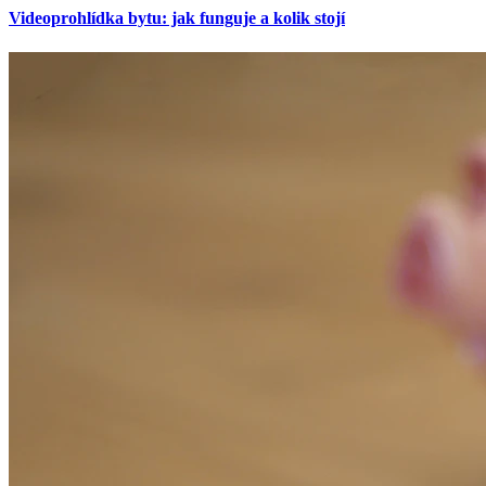
Videoprohlídka bytu: jak funguje a kolik stojí