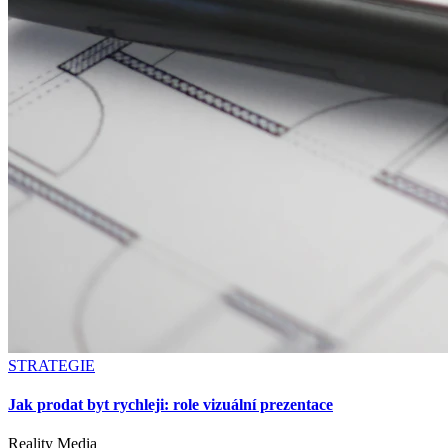
STRATEGIE
Jak prodat byt rychleji: role vizuální prezentace
Reality
Media