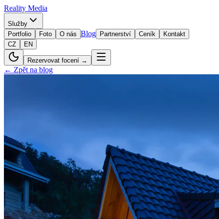
Reality
Media
Služby
Blog
Portfolio
Foto
O nás
Partnerství
Ceník
Kontakt
CZ
EN
Rezervovat focení →
← Zpět na blog