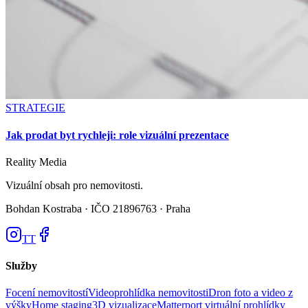
STRATEGIE
Jak prodat byt rychleji: role vizuální prezentace
Reality
Media
Vizuální obsah pro nemovitosti.
Bohdan Kostraba ·
IČO 21896763 · Praha
TT
Služby
Focení nemovitostí
Videoprohlídka nemovitosti
Dron foto a video z
výšky
Home staging
3D vizualizace
Matterport virtuální prohlídky