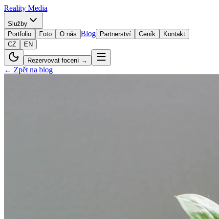
Reality
Media
Služby
Blog
Portfolio
Foto
O nás
Partnerství
Ceník
Kontakt
CZ
EN
Rezervovat focení →
← Zpět na blog