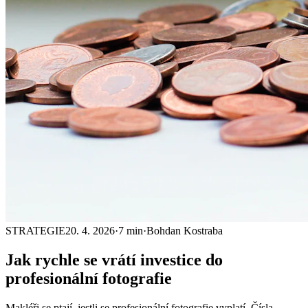
STRATEGIE
20. 4. 2026
·
7 min
·
Bohdan Kostraba
Jak rychle se vrátí
investice
do
profesionální fotografie
Makléři se ptají, jestli se profesionální fotografie vyplatí. Čísla