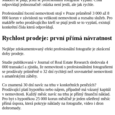
odpovídají jednoznačně: otázka není jestli, ale jak rychle.
Profesionální focení nemovitosti stojí v Praze průměrně 3 000 až 8
000 korun v závislosti na velikosti nemovitosti a rozsahu služeb. Pro
makléře nebo prodávajícího kteří se ptají jestli se to vyplatí, existují
konkrétní čísla která odpovídají.
Rychlost prodeje: první přímá návratnost
Nejlépe zdokumentovaný efekt profesionální fotografie je zkrácení
doby prodeje.
Studie publikovaná v Journal of Real Estate Research sledovala 4
000 transakcí a zjistila, že nemovitosti s profesionálními fotografiemi
se prodávaly průměrně o 32 dní rychleji než srovnatelné nemovitosti
s amatérskými záběry.
Co znamená 30 dní navíc na trhu v konkrétních penězích?
Prodávající platí hypotéku nebo nájem, případně má vázaný kapitál
v nemovitosti. Každý měsíc navíc na trhu je přímý finanční náklad.
Pro byt s hypotékou 25 000 korun měsíčně je jeden ušetřený měsíc
přímá úspora, která pokryje náklady na fotografie, video i dron
dohromady.