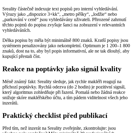
Sreality částečně indexuje text popisů pro interní vyhledávání.
Výrazy jako „dispozice 3+kk“, „metro pěšky“, „lodžie“ nebo
„parkování v ceně“ jsou vyhledávány uživateli. Přirozené zahrnutí
těchto pojmů do popisu zvyšuje šanci na zobrazení v relevantních
vyhledáváních.
Délka popisu by měla být minimálně 800 znaků. Kratší popisy jsou
systémem penalizovány jako nekompletní. Optimum je 1 200–1 800
znaků, dost na to, aby byl popis informativní, ale ne tak dlouhý, aby
kupující přestali číst.
Reakce na poptávky jako signál kvality
Méně známý fakt: Sreality sleduje, jak rychle makléři reagují na
příchozí poptávky. Rychlá odezva (do 2 hodin) je pozitivní signál,
který algoritmus zohledňuje při řazení. Pomalá nebo žádná reakce
snižuje skóre makléřského účtu, a tím pádem viditelnost všech jeho
inzerátů.
Praktický checklist před publikací
Před tím, než inzerát na Sreality zveřejníte, zkontrolujte: jsou