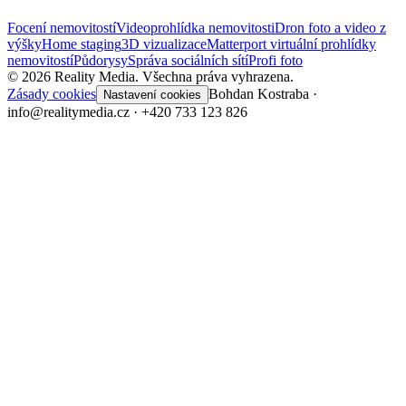
Focení nemovitostí
Videoprohlídka nemovitosti
Dron foto a video z
výšky
Home staging
3D vizualizace
Matterport virtuální prohlídky
nemovitostí
Půdorysy
Správa sociálních sítí
Profi foto
©
2026
Reality Media.
Všechna práva vyhrazena.
Zásady cookies
Bohdan Kostraba ·
Nastavení cookies
info@realitymedia.cz · +420 733 123 826