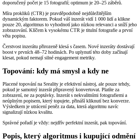
doporučený počet je 15 fotografií; optimum je 20–25 záběrů.
Míra prokliků (CTR) je pravděpodobně nejdůležitějším
dynamickým faktorem. Pokud váš inzerát vidí 1 000 lidí a klikne
pouze 20, algoritmus to vyhodnotí jako nízkou relevanci a sníží jeho
zobrazování. Klíčem k vysokému CTR je titulní fotografie a první
věta popisu.
Čerstvost inzerátu přirozeně klesá s časem. Nové inzeráty dostávají
boost v prvních 48–72 hodinách. Po uplynutí této doby začínají
klesat, pokud nemají silné engagement metriky.
Topování: kdy má smysl a kdy ne
Placené topování na Sreality je efektivní nástroj, ale pouze tehdy,
pokud je samotný inzerát připravený konvertovat. Platíte za
zobrazení, ne za poptávky. Inzerát s nekvalitními fotografiemi a
neúplným popisem, který topujete, přináší kliknutí bez konverze.
Výsledkem je utrácení peněz za data, která algoritmu navíc
signalizují nízkou kvalitu.
Správné pořadí je vždy: nejdřív perfektní inzerát, pak topování.
Popis, který algoritmus i kupující odmění