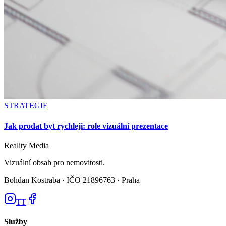
STRATEGIE
Jak prodat byt rychleji: role vizuální prezentace
Reality
Media
Vizuální obsah pro nemovitosti.
Bohdan Kostraba ·
IČO 21896763 · Praha
TT
Služby