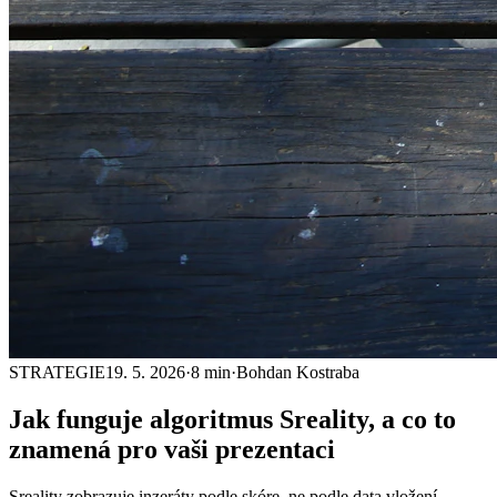
STRATEGIE
19. 5. 2026
·
8 min
·
Bohdan Kostraba
Jak funguje
algoritmus
Sreality, a co to
znamená pro vaši prezentaci
Sreality zobrazuje inzeráty podle skóre, ne podle data vložení.