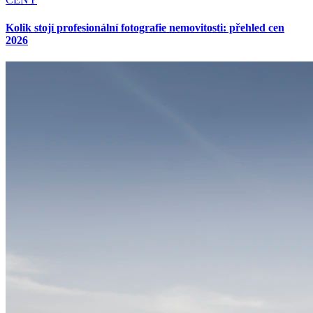
Kolik stojí profesionální fotografie nemovitosti: přehled cen
2026