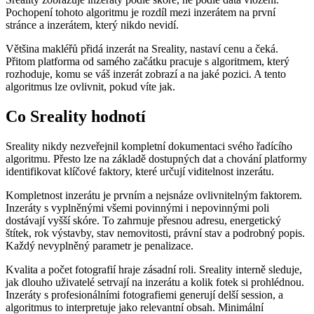
Pochopení tohoto algoritmu je rozdíl mezi inzerátem na první
stránce a inzerátem, který nikdo nevidí.
Většina makléřů přidá inzerát na Sreality, nastaví cenu a čeká.
Přitom platforma od samého začátku pracuje s algoritmem, který
rozhoduje, komu se váš inzerát zobrazí a na jaké pozici. A tento
algoritmus lze ovlivnit, pokud víte jak.
Co Sreality hodnotí
Sreality nikdy nezveřejnil kompletní dokumentaci svého řadícího
algoritmu. Přesto lze na základě dostupných dat a chování platformy
identifikovat klíčové faktory, které určují viditelnost inzerátu.
Kompletnost inzerátu je prvním a nejsnáze ovlivnitelným faktorem.
Inzeráty s vyplněnými všemi povinnými i nepovinnými poli
dostávají vyšší skóre. To zahrnuje přesnou adresu, energetický
štítek, rok výstavby, stav nemovitosti, právní stav a podrobný popis.
Každý nevyplněný parametr je penalizace.
Kvalita a počet fotografií hraje zásadní roli. Sreality interně sleduje,
jak dlouho uživatelé setrvají na inzerátu a kolik fotek si prohlédnou.
Inzeráty s profesionálními fotografiemi generují delší session, a
algoritmus to interpretuje jako relevantní obsah. Minimální