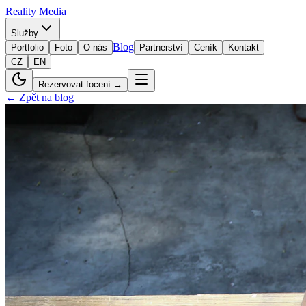
Reality
Media
Služby
Blog
Portfolio
Foto
O nás
Partnerství
Ceník
Kontakt
CZ
EN
Rezervovat focení →
← Zpět na blog