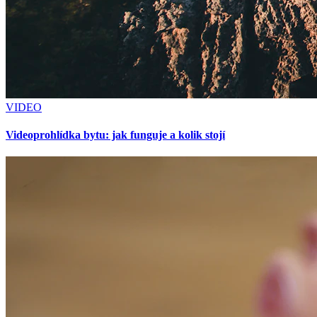
VIDEO
Videoprohlídka bytu: jak funguje a kolik stojí