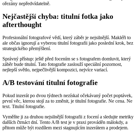
ořezány nepředvídatelně.
Nejčastější chyba: titulní fotka jako
afterthought
Profesionální fotografové vědí, který záběr je nejsilnější. Makléři to
ale občas ignorují a vyberou titulní fotografii jako poslední krok, bez
strategického přemýšlení.
Správný přístup: ještě před focením se s fotografem domluvit, který
záběr bude titulní. Tato fotografie zaslouží speciální pozornost,
nejlepší světlo, nejpečlivější kompozici, nejvíce variací.
A/B testování titulní fotografie
Pokud inzerát po dvou týdnech nezískal očekávaný počet poptávek,
první věc, kterou stojí za to změnit, je titulní fotografie. Ne cena. Ne
text. Titulní fotografie.
Vyměňte ji za druhou nejsilnější fotografii z focení a sledujte metriky
dalších čtrnáct dní. Tento A/B test je v praxi prováděn málokdy, a
přitom může být rozdílem mezi stagnujícím inzerátem a prodejem.