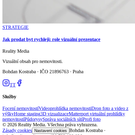
STRATEGIE
Jak prodat byt rychleji: role vizuální prezentace
Reality
Media
Vizuální obsah pro nemovitosti.
Bohdan Kostraba ·
IČO 21896763 · Praha
TT
Služby
Focení nemovitostí
Videoprohlídka nemovitosti
Dron foto a video z
výšky
Home staging
3D vizualizace
Matterport virtuální prohlídky
nemovitostí
Půdorysy
Správa sociálních sítí
Profi foto
©
2026
Reality Media.
Všechna práva vyhrazena.
Zásady cookies
Bohdan Kostraba ·
Nastavení cookies