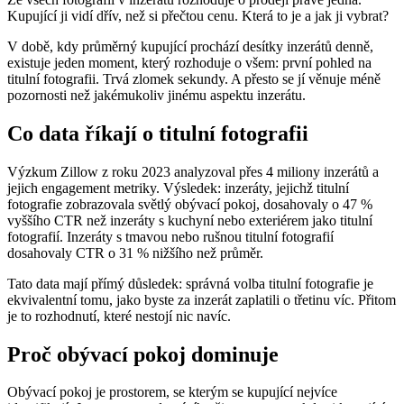
Kupující ji vidí dřív, než si přečtou cenu. Která to je a jak ji vybrat?
V době, kdy průměrný kupující prochází desítky inzerátů denně,
existuje jeden moment, který rozhoduje o všem: první pohled na
titulní fotografii. Trvá zlomek sekundy. A přesto se jí věnuje méně
pozornosti než jakémukoliv jinému aspektu inzerátu.
Co data říkají o titulní fotografii
Výzkum Zillow z roku 2023 analyzoval přes 4 miliony inzerátů a
jejich engagement metriky. Výsledek: inzeráty, jejichž titulní
fotografie zobrazovala světlý obývací pokoj, dosahovaly o 47 %
vyššího CTR než inzeráty s kuchyní nebo exteriérem jako titulní
fotografií. Inzeráty s tmavou nebo rušnou titulní fotografií
dosahovaly CTR o 31 % nižšího než průměr.
Tato data mají přímý důsledek: správná volba titulní fotografie je
ekvivalentní tomu, jako byste za inzerát zaplatili o třetinu víc. Přitom
je to rozhodnutí, které nestojí nic navíc.
Proč obývací pokoj dominuje
Obývací pokoj je prostorem, se kterým se kupující nejvíce