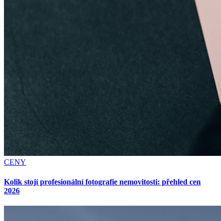
CENY
Kolik stojí profesionální fotografie nemovitosti: přehled cen
2026