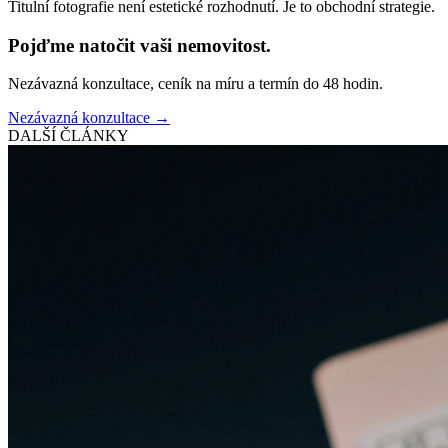
Titulní fotografie není estetické rozhodnutí. Je to obchodní strategie.
Pojďme natočit vaši nemovitost.
Nezávazná konzultace, ceník na míru a termín do 48 hodin.
Nezávazná konzultace →
DALŠÍ ČLÁNKY