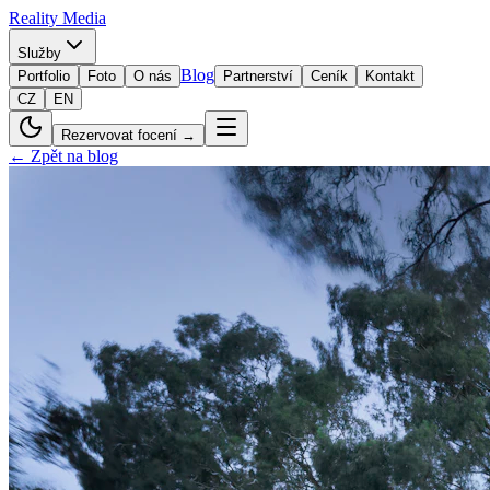
Reality
Media
Služby
Blog
Portfolio
Foto
O nás
Partnerství
Ceník
Kontakt
CZ
EN
Rezervovat focení →
← Zpět na blog