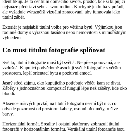
identifikují. Je to centrum domácího života, prostor, kde si kupující
nejsnáze představí sebe a svou rodinu. Kuchyně je druhá v pořadí,
ale vyžaduje výraznější vizuální zpracování, aby fungovala jako
titulní záběr.
Exteriér je nejslabší titulní volba pro většinu bytů. Výjimkou jsou
rodinné domy s výraznou fasádou nebo nemovitosti s mimořádným
výhledem.
Co musí titulní fotografie splňovat
Světlo, titulní fotografie musí být světlá. Ne přeexponovaná, ale
vzdušná. Kupující podvědomě asociují světlé fotografie s větším
prostorem, lepší orientací bytu a pozitivní emocí.
Jasný střed zájmu, oko kupujícího potřebuje vědět, kam se dívat.
Záběry s jednoznačnou kompozicí fungují lépe než záběry, kde oko
bloudí.
Absence rušivých prvků, na titulní fotografii nesmí být nic, co
odvede pozornost od prostoru: kabely, osobní předměty, rušivé
barvy.
Horizontální formát, Sreality i ostatní platformy zobrazují titulní
fotografii v horizontálním formátu. Vertikální titulní fotografie jsou