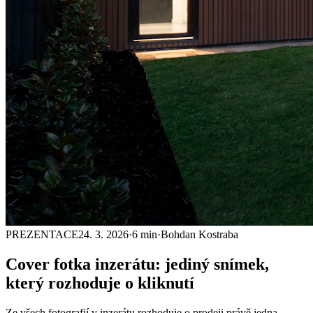
PREZENTACE
24. 3. 2026
·
6 min
·
Bohdan Kostraba
Cover fotka
inzerátu: jediný snímek,
který rozhoduje o kliknutí
Ze všech fotografií v inzerátu rozhoduje o prodeji právě jedna.