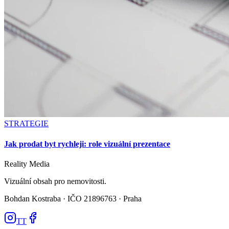
STRATEGIE
Jak prodat byt rychleji: role vizuální prezentace
Reality
Media
Vizuální obsah pro nemovitosti.
Bohdan Kostraba ·
IČO 21896763 · Praha
TT