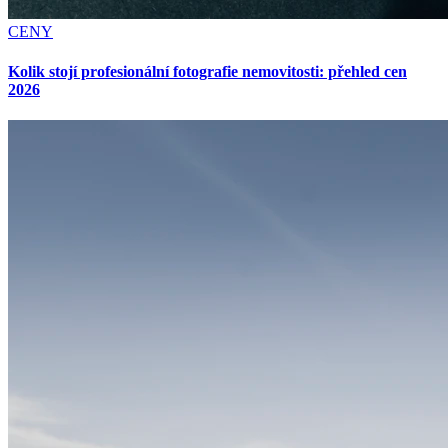
CENY
Kolik stojí profesionální fotografie nemovitosti: přehled cen
2026