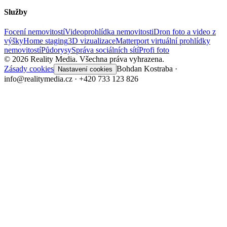
Služby
Focení nemovitostí
Videoprohlídka nemovitosti
Dron foto a video z
výšky
Home staging
3D vizualizace
Matterport virtuální prohlídky
nemovitostí
Půdorysy
Správa sociálních sítí
Profi foto
©
2026
Reality Media.
Všechna práva vyhrazena.
Zásady cookies
Bohdan Kostraba ·
Nastavení cookies
info@realitymedia.cz · +420 733 123 826