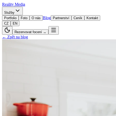
Reality
Media
Služby
Blog
Portfolio
Foto
O nás
Partnerství
Ceník
Kontakt
CZ
EN
Rezervovat focení →
← Zpět na blog