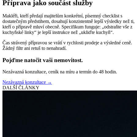
Příprava jako součást služby
Makléři, kteří předají majitelům konkrétní, písemný checklist s
dostatečným předstihem, dosahují konzistentně lepší výsledky než ti,
kteří o přípravě mluví obecně. Specifikum funguje: „odstraňte vše z
kuchyňské linky“ je lepší instrukce než „ukliďte kuchyň“.
Čas strávený přípravou se vrátí v rychlosti prodeje a výsledné ceně.
Žádný filtr ani retuš to nenahradí.
Pojďme natočit vaši nemovitost.
Nezávazná konzultace, ceník na míru a termín do 48 hodin.
Nezávazná konzultace →
DALŠÍ ČLÁNKY