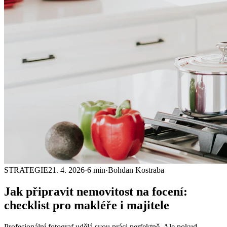
STRATEGIE
21. 4. 2026
·
6 min
·
Bohdan Kostraba
Jak připravit nemovitost na focení:
checklist
pro makléře i majitele
Profesionální fotograf udělá svou práci perfektně. Ale pokud