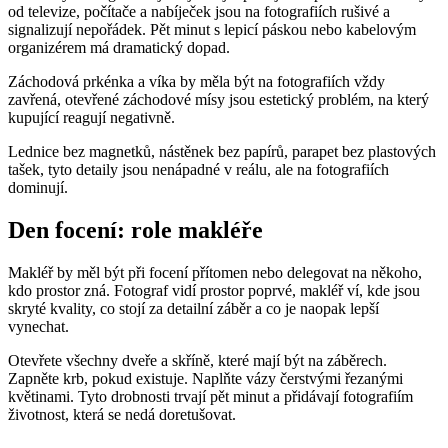
od televize, počítače a nabíječek jsou na fotografiích rušivé a
signalizují nepořádek. Pět minut s lepicí páskou nebo kabelovým
organizérem má dramatický dopad.
Záchodová prkénka a víka by měla být na fotografiích vždy
zavřená, otevřené záchodové mísy jsou estetický problém, na který
kupující reagují negativně.
Lednice bez magnetků, nástěnek bez papírů, parapet bez plastových
tašek, tyto detaily jsou nenápadné v reálu, ale na fotografiích
dominují.
Den focení: role makléře
Makléř by měl být při focení přítomen nebo delegovat na někoho,
kdo prostor zná. Fotograf vidí prostor poprvé, makléř ví, kde jsou
skryté kvality, co stojí za detailní záběr a co je naopak lepší
vynechat.
Otevřete všechny dveře a skříně, které mají být na záběrech.
Zapněte krb, pokud existuje. Naplňte vázy čerstvými řezanými
květinami. Tyto drobnosti trvají pět minut a přidávají fotografiím
životnost, která se nedá doretušovat.