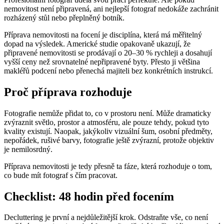
nemovitost není připravená, ani nejlepší fotograf nedokáže zachránit
rozházený stůl nebo přeplněný botník.
Příprava nemovitosti na focení je disciplína, která má měřitelný
dopad na výsledek. Americké studie opakovaně ukazují, že
připravené nemovitosti se prodávají o 20–30 % rychleji a dosahují
vyšší ceny než srovnatelné nepřipravené byty. Přesto ji většina
makléřů podcení nebo přenechá majiteli bez konkrétních instrukcí.
Proč příprava rozhoduje
Fotografie nemůže přidat to, co v prostoru není. Může dramaticky
zvýraznit světlo, prostor a atmosféru, ale pouze tehdy, pokud tyto
kvality existují. Naopak, jakýkoliv vizuální šum, osobní předměty,
nepořádek, rušivé barvy, fotografie ještě zvýrazní, protože objektiv
je nemilosrdný.
Příprava nemovitosti je tedy přesně ta fáze, která rozhoduje o tom,
co bude mít fotograf s čím pracovat.
Checklist: 48 hodin před focením
Decluttering je první a nejdůležitější krok. Odstraňte vše, co není