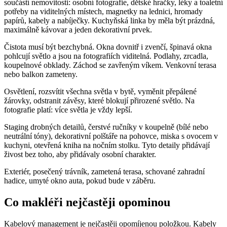
součástí nemovitosti: osobní fotografie, dětské hračky, léky a toaletní
potřeby na viditelných místech, magnetky na lednici, hromady
papírů, kabely a nabíječky. Kuchyňská linka by měla být prázdná,
maximálně kávovar a jeden dekorativní prvek.
Čistota musí být bezchybná. Okna dovnitř i zvenčí, špinavá okna
pohlcují světlo a jsou na fotografiích viditelná. Podlahy, zrcadla,
koupelnové obklady. Záchod se zavřeným víkem. Venkovní terasa
nebo balkon zameteny.
Osvětlení, rozsvítit všechna světla v bytě, vyměnit přepálené
žárovky, odstranit závěsy, které blokují přirozené světlo. Na
fotografie platí: více světla je vždy lepší.
Staging drobných detailů, čerstvé ručníky v koupelně (bílé nebo
neutrální tóny), dekorativní polštáře na pohovce, miska s ovocem v
kuchyni, otevřená kniha na nočním stolku. Tyto detaily přidávají
živost bez toho, aby přidávaly osobní charakter.
Exteriér, posečený trávník, zametená terasa, schované zahradní
hadice, umyté okno auta, pokud bude v záběru.
Co makléři nejčastěji opominou
Kabelový management je nejčastěji opomíjenou položkou. Kabely