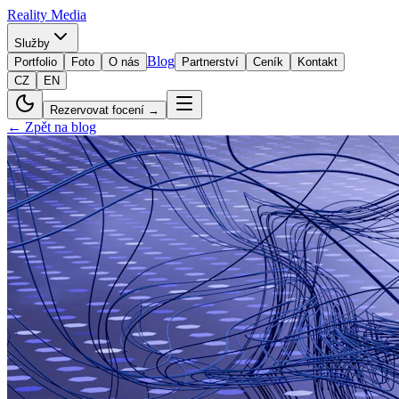
Reality
Media
Služby
Blog
Portfolio
Foto
O nás
Partnerství
Ceník
Kontakt
CZ
EN
Rezervovat focení →
← Zpět na blog