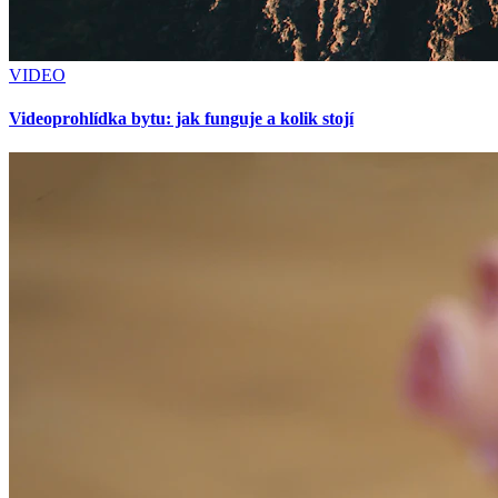
VIDEO
Videoprohlídka bytu: jak funguje a kolik stojí