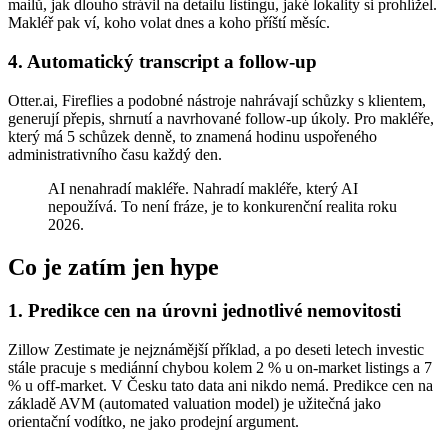
mailů, jak dlouho strávil na detailu listingu, jaké lokality si prohlížel.
Makléř pak ví, koho volat dnes a koho příští měsíc.
4. Automatický transcript a follow-up
Otter.ai, Fireflies a podobné nástroje nahrávají schůzky s klientem,
generují přepis, shrnutí a navrhované follow-up úkoly. Pro makléře,
který má 5 schůzek denně, to znamená hodinu uspořeného
administrativního času každý den.
AI nenahradí makléře. Nahradí makléře, který AI
nepoužívá. To není fráze, je to konkurenční realita roku
2026.
Co je zatím jen hype
1. Predikce cen na úrovni jednotlivé nemovitosti
Zillow Zestimate je nejznámější příklad, a po deseti letech investic
stále pracuje s mediánní chybou kolem 2 % u on-market listings a 7
% u off-market. V Česku tato data ani nikdo nemá. Predikce cen na
základě AVM (automated valuation model) je užitečná jako
orientační vodítko, ne jako prodejní argument.