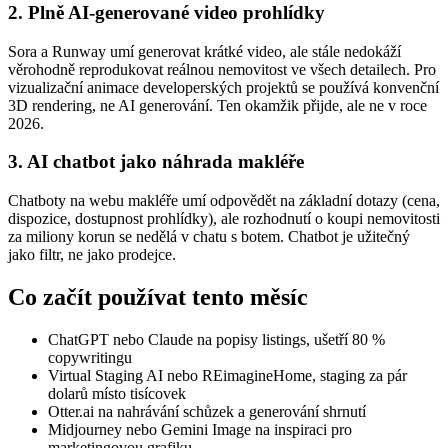
2. Plně AI-generované video prohlídky
Sora a Runway umí generovat krátké video, ale stále nedokáží
věrohodně reprodukovat reálnou nemovitost ve všech detailech. Pro
vizualizační animace developerských projektů se používá konvenční
3D rendering, ne AI generování. Ten okamžik přijde, ale ne v roce
2026.
3. AI chatbot jako náhrada makléře
Chatboty na webu makléře umí odpovědět na základní dotazy (cena,
dispozice, dostupnost prohlídky), ale rozhodnutí o koupi nemovitosti
za miliony korun se nedělá v chatu s botem. Chatbot je užitečný
jako filtr, ne jako prodejce.
Co začít používat tento měsíc
ChatGPT nebo Claude na popisy listings, ušetří 80 %
copywritingu
Virtual Staging AI nebo REimagineHome, staging za pár
dolarů místo tisícovek
Otter.ai na nahrávání schůzek a generování shrnutí
Midjourney nebo Gemini Image na inspiraci pro
marketingovou grafiku