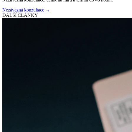
Nezávazná konzultace →
DALŠÍ ČLÁNKY