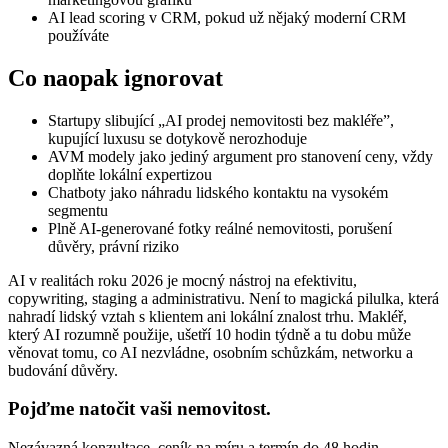
AI lead scoring v CRM, pokud už nějaký moderní CRM
používáte
Co naopak ignorovat
Startupy slibující „AI prodej nemovitosti bez makléře”,
kupující luxusu se dotykově nerozhoduje
AVM modely jako jediný argument pro stanovení ceny, vždy
doplňte lokální expertizou
Chatboty jako náhradu lidského kontaktu na vysokém
segmentu
Plně AI-generované fotky reálné nemovitosti, porušení
důvěry, právní riziko
AI v realitách roku 2026 je mocný nástroj na efektivitu,
copywriting, staging a administrativu. Není to magická pilulka, která
nahradí lidský vztah s klientem ani lokální znalost trhu. Makléř,
který AI rozumně použije, ušetří 10 hodin týdně a tu dobu může
věnovat tomu, co AI nezvládne, osobním schůzkám, networku a
budování důvěry.
Pojďme natočit vaši nemovitost.
Nezávazná konzultace, ceník na míru a termín do 48 hodin.