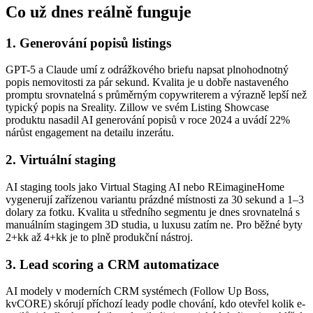
Co už dnes reálně funguje
1. Generování popisů listings
GPT-5 a Claude umí z odrážkového briefu napsat plnohodnotný
popis nemovitosti za pár sekund. Kvalita je u dobře nastaveného
promptu srovnatelná s průměrným copywriterem a výrazně lepší než
typický popis na Sreality. Zillow ve svém Listing Showcase
produktu nasadil AI generování popisů v roce 2024 a uvádí 22%
nárůst engagement na detailu inzerátu.
2. Virtuální staging
AI staging tools jako Virtual Staging AI nebo REimagineHome
vygenerují zařízenou variantu prázdné místnosti za 30 sekund a 1–3
dolary za fotku. Kvalita u středního segmentu je dnes srovnatelná s
manuálním stagingem 3D studia, u luxusu zatím ne. Pro běžné byty
2+kk až 4+kk je to plně produkční nástroj.
3. Lead scoring a CRM automatizace
AI modely v moderních CRM systémech (Follow Up Boss,
kvCORE) skórují příchozí leady podle chování, kdo otevřel kolik e-