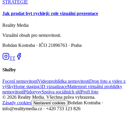
STRATEGIE
Jak prodat byt rychleji: role vizuální prezentace
Reality
Media
Vizuální obsah pro nemovitosti.
Bohdan Kostraba ·
IČO 21896763 · Praha
TT
Služby
Focení nemovitostí
Videoprohlídka nemovitosti
Dron foto a video z
výšky
Home staging
3D vizualizace
Matterport virtuální prohlídky
nemovitostí
Půdorysy
Správa sociálních sítí
Profi foto
©
2026
Reality Media.
Všechna práva vyhrazena.
Zásady cookies
Bohdan Kostraba ·
Nastavení cookies
info@realitymedia.cz · +420 733 123 826