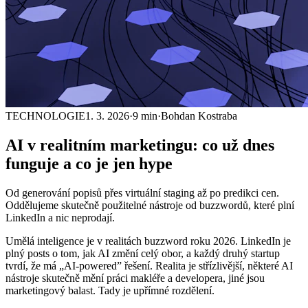
TECHNOLOGIE
1. 3. 2026
·
9 min
·
Bohdan Kostraba
AI v realitním marketingu: co už dnes
funguje
a co je jen hype
Od generování popisů přes virtuální staging až po predikci cen.
Oddělujeme skutečně použitelné nástroje od buzzwordů, které plní
LinkedIn a nic neprodají.
Umělá inteligence je v realitách buzzword roku 2026. LinkedIn je
plný posts o tom, jak AI změní celý obor, a každý druhý startup
tvrdí, že má „AI-powered” řešení. Realita je střízlivější, některé AI
nástroje skutečně mění práci makléře a developera, jiné jsou
marketingový balast. Tady je upřímné rozdělení.