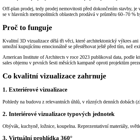
Off-plan prodej, tedy prodej nemovitosti před dokončením stavby, j
se v hlavních metropolitních oblastech prodává v průměru 60–70 % byt
Proč to funguje
Kvalitní 3D vizualizace dělá tři věci, které architektonický výkres ani
umožní kupujícímu emocionálně se přestěhovat ještě před tím, než exis
American Institute of Architects v roce 2023 publikoval data, podle k
sales objemu v prvních šesti měsících kampaně oproti projektům pre
Co kvalitní vizualizace zahrnuje
1. Exteriérové vizualizace
Pohledy na budovu z relevantních úhlů, v různých denních dobách (zla
2. Interiérové vizualizace typových jednotek
Obývák, kuchyně, ložnice, koupelna. Reprezentativní materiály, světlo, 
3. Virtuální prohlídka 360°