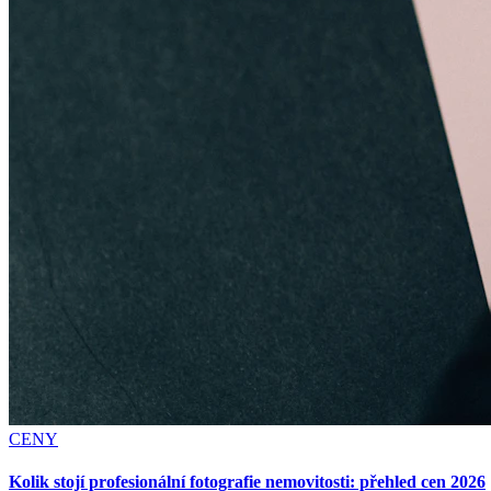
CENY
Kolik stojí profesionální fotografie nemovitosti: přehled cen 2026