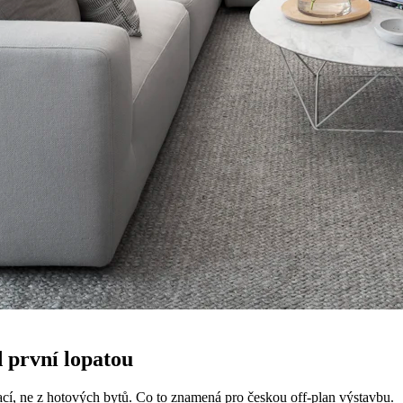
d
první lopatou
cí, ne z hotových bytů. Co to znamená pro českou off-plan výstavbu.