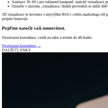
Animace 30–60 s pro reklamní kampaně, statické vizualizace pr
Označte v inzerátu „vizualizace, finální provedení se může lišit
3D vizualizace je investice s nejvyšším ROI v celém marketingu off-pl
projekt financuje.
Pojďme natočit vaši nemovitost.
Nezávazná konzultace, ceník na míru a termín do 48 hodin.
Nezávazná konzultace →
DALŠÍ ČLÁNKY