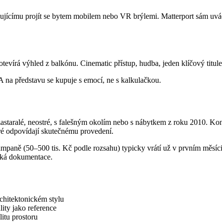
jícímu projít se bytem mobilem nebo VR brýlemi. Matterport sám uvádí, 
evírá výhled z balkónu. Cinematic přístup, hudba, jeden klíčový titul
A na představu se kupuje s emocí, ne s kalkulačkou.
 zastaralé, neostré, s falešným okolím nebo s nábytkem z roku 2010. Ko
teré odpovídají skutečnému provedení.
kampaně (50–500 tis. Kč podle rozsahu) typicky vrátí už v prvním měsíc
ická dokumentace.
chitektonickém stylu
lity jako reference
litu prostoru