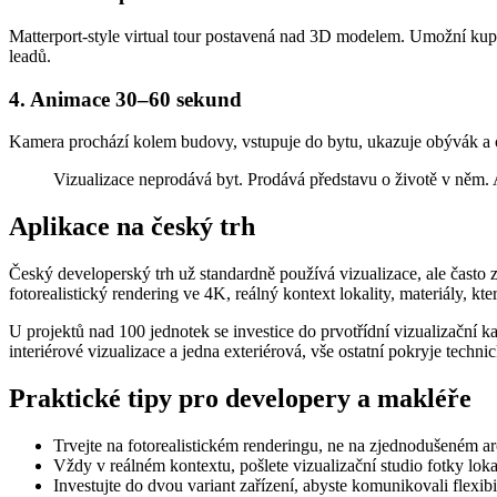
Matterport-style virtual tour postavená nad 3D modelem. Umožní kupu
leadů.
4. Animace 30–60 sekund
Kamera prochází kolem budovy, vstupuje do bytu, ukazuje obývák a ot
Vizualizace neprodává byt. Prodává představu o životě v něm. 
Aplikace na český trh
Český developerský trh už standardně používá vizualizace, ale často
fotorealistický rendering ve 4K, reálný kontext lokality, materiály, k
U projektů nad 100 jednotek se investice do prvotřídní vizualizační 
interiérové vizualizace a jedna exteriérová, vše ostatní pokryje techn
Praktické tipy pro developery a makléře
Trvejte na fotorealistickém renderingu, ne na zjednodušeném ar
Vždy v reálném kontextu, pošlete vizualizační studio fotky loka
Investujte do dvou variant zařízení, abyste komunikovali flexibi