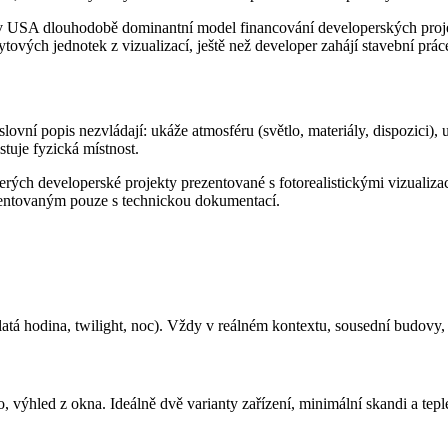
e v USA dlouhodobě dominantní model financování developerských projek
ových jednotek z vizualizací, ještě než developer zahájí stavební prác
 slovní popis nezvládají: ukáže atmosféru (světlo, materiály, dispozici)
tuje fyzická místnost.
terých developerské projekty prezentované s fotorealistickými vizualiz
zentovaným pouze s technickou dokumentací.
tá hodina, twilight, noc). Vždy v reálném kontextu, sousední budovy, s
výhled z okna. Ideálně dvě varianty zařízení, minimální skandi a teplejš